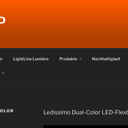
O
en
LightLine Lumière
Produkte
Nachhaltigkeit
COLOR
Ledissimo Dual-Color LED-Flex