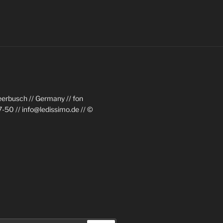
eerbusch // Germany // fon
50 // info@ledissimo.de // ©