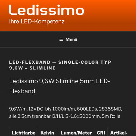
Zum
Inhalt
springen
LEDISSIMO
Ihre LED-Kompetenz
Menü
LED-FLEXBAND — SINGLE-COLOR TYP
9,6W – SLIMLINE
Ledissimo 9,6W Slimline 5mm LED-
Flexband
9,6W/m, 12VDC, bis 1000lm/m, 600LEDs, 2835SMD,
alle 2,5cm trennbar, B/H/L 5×1,6x5000mm, 5m Rolle
Lichtfarbe
Kelvin
Lumen/Meter
CRI
Artikel-Nr.