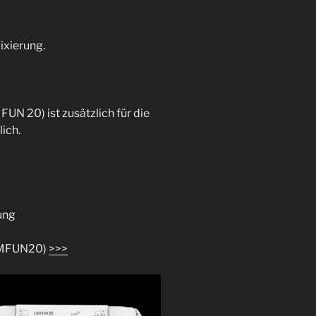
ixierung.
UN 20) ist zusätzlich für die
ich.
ung
 LMFUN20)
>>>