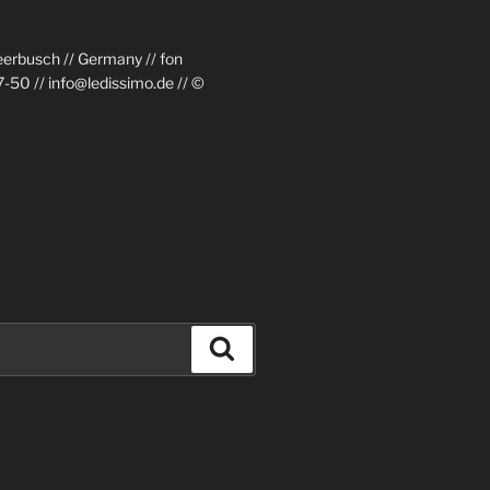
eerbusch // Germany // fon
50 // info@ledissimo.de // ©
Suchen